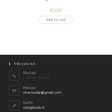
€
1.00
Add to cart
Yhteystiedot
Skulaa:
+ 358 40 7674212
Meilaa:
virve.kuutar@gmail.com
Saitti:
slangibuidu.fi